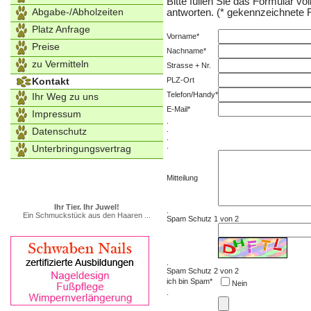
Bitte füllen Sie das Formular vo
Abgabe-/Abholzeiten
antworten. (* gekennzeichnete F
Platz Anfrage
Vorname*
Preise
Nachname*
zu Vermitteln
Strasse + Nr.
Kontakt
PLZ-Ort
Telefon/Handy*
Ihr Weg zu uns
E-Mail*
Impressum
.
.
Datenschutz
.
.
Unterbringungsvertrag
Mitteilung
Ihr Tier. Ihr Juwel!
.
Ein Schmuckstück aus den Haaren ...
Spam Schutz 1 von 2
.
Spam Schutz 2 von 2
ich bin Spam*
Nein
.