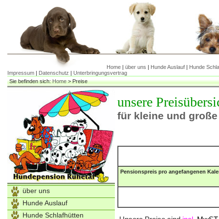
Home
|
über uns
|
Hunde Auslauf
|
Hunde Schla
Impressum
|
Datenschutz
|
Unterbringungsvertrag
Sie befinden sich:
Home
>
Preise
unsere Preisübersi
für kleine und groß
Pensionspreis pro angefangenen Kale
über uns
Hunde Auslauf
Hunde Schlafhütten