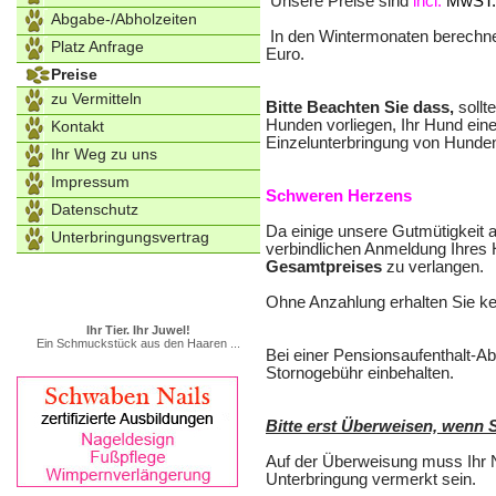
Unsere Preise sind
incl.
MwST., 
Abgabe-/Abholzeiten
In den Wintermonaten berechnen
Platz Anfrage
Euro.
Preise
zu Vermitteln
Bitte Beachten Sie dass,
sollt
Hunden vorliegen, Ihr Hund eine
Kontakt
Einzelunterbringung von Hunden 
Ihr Weg zu uns
Impressum
Schweren Herzens
Datenschutz
Da einige unsere Gutmütigkeit a
Unterbringungsvertrag
verbindlichen Anmeldung Ihres
Gesamtpreises
zu verlangen.
Ohne Anzahlung erhalten Sie ke
Ihr Tier. Ihr Juwel!
Ein Schmuckstück aus den Haaren ...
Bei einer Pensionsaufenthalt-Ab
Stornogebühr einbehalten.
Bitte erst Überweisen, wenn 
Auf der Überweisung muss Ihr
Unterbringung vermerkt sein.