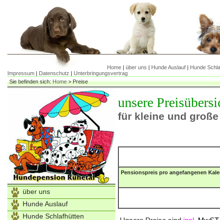
Home
|
über uns
|
Hunde Auslauf
|
Hunde Schla
Impressum
|
Datenschutz
|
Unterbringungsvertrag
Sie befinden sich:
Home
>
Preise
unsere Preisübersi
für kleine und groß
Pensionspreis pro angefangenen Kale
über uns
Hunde Auslauf
Hunde Schlafhütten