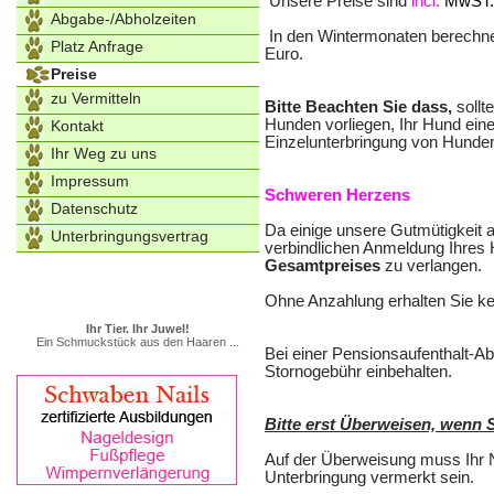
Unsere Preise sind
incl.
MwST., 
Abgabe-/Abholzeiten
In den Wintermonaten berechnen
Platz Anfrage
Euro.
Preise
zu Vermitteln
Bitte Beachten Sie dass,
sollt
Hunden vorliegen, Ihr Hund eine
Kontakt
Einzelunterbringung von Hunden 
Ihr Weg zu uns
Impressum
Schweren Herzens
Datenschutz
Da einige unsere Gutmütigkeit a
Unterbringungsvertrag
verbindlichen Anmeldung Ihres
Gesamtpreises
zu verlangen.
Ohne Anzahlung erhalten Sie ke
Ihr Tier. Ihr Juwel!
Ein Schmuckstück aus den Haaren ...
Bei einer Pensionsaufenthalt-Ab
Stornogebühr einbehalten.
Bitte erst Überweisen, wenn 
Auf der Überweisung muss Ihr
Unterbringung vermerkt sein.